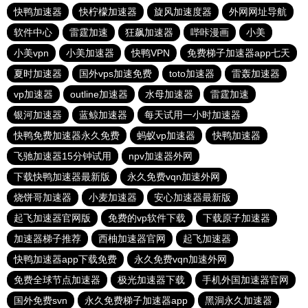
快鸭加速器
快柠檬加速器
旋风加速度器
外网网址导航
软件中心
雷霆加速
狂飙加速器
哔咔漫画
小美
小美vpn
小美加速器
快鸭VPN
免费梯子加速器app七天
夏时加速器
国外vps加速免费
toto加速器
雷轰加速器
vp加速器
outline加速器
水母加速器
雷霆加速
银河加速器
蓝鲸加速器
每天试用一小时加速器
快鸭免费加速器永久免费
蚂蚁vp加速器
快鸭加速器
飞驰加速器15分钟试用
npv加速器外网
下载快鸭加速器最新版
永久免费vqn加速外网
烧饼哥加速器
小麦加速器
安心加速器最新版
起飞加速器官网版
免费的vp软件下载
下载原子加速器
加速器梯子推荐
西柚加速器官网
起飞加速器
快鸭加速器app下载免费
永久免费vqn加速外网
免费全球节点加速器
极光加速器下载
手机外国加速器官网
国外免费svn
永久免费梯子加速器app
黑洞永久加速器