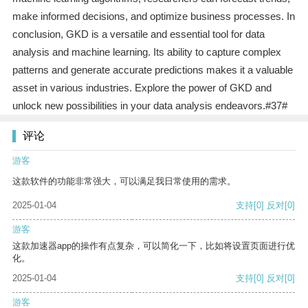
make informed decisions, and optimize business processes. In
conclusion, GKD is a versatile and essential tool for data
analysis and machine learning. Its ability to capture complex
patterns and generate accurate predictions makes it a valuable
asset in various industries. Explore the power of GKD and
unlock new possibilities in your data analysis endeavors.#37#
评论
游客
这款软件的功能非常强大，可以满足我日常使用的需求。
2025-01-04
支持
[0]
反对
[0]
游客
这款加速器app的操作有点复杂，可以简化一下，比如将设置页面进行优
化。
2025-01-04
支持
[0]
反对
[0]
游客