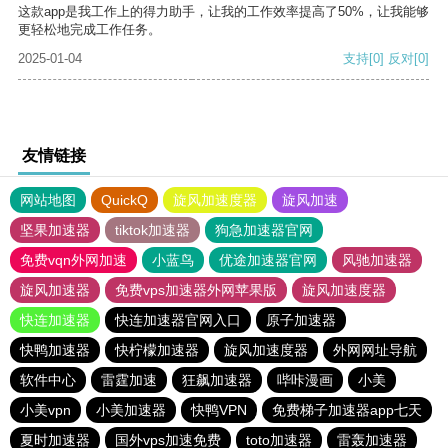
这款app是我工作上的得力助手，让我的工作效率提高了50%，让我能够
更轻松地完成工作任务。
2025-01-04
支持
[0]
反对
[0]
友情链接
网站地图
QuickQ
旋风加速度器
旋风加速
坚果加速器
tiktok加速器
狗急加速器官网
免费vqn外网加速
小蓝鸟
优途加速器官网
风驰加速器
旋风加速器
免费vps加速器外网苹果版
旋风加速度器
快连加速器
快连加速器官网入口
原子加速器
快鸭加速器
快柠檬加速器
旋风加速度器
外网网址导航
软件中心
雷霆加速
狂飙加速器
哔咔漫画
小美
小美vpn
小美加速器
快鸭VPN
免费梯子加速器app七天
夏时加速器
国外vps加速免费
toto加速器
雷轰加速器