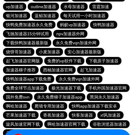
vp加速器
outline加速器
水母加速器
雷霆加速
银河加速器
蓝鲸加速器
每天试用一小时加速器
快鸭免费加速器永久免费
蚂蚁vp加速器
快鸭加速器
飞驰加速器15分钟试用
npv加速器外网
下载快鸭加速器最新版
永久免费vqn加速外网
烧饼哥加速器
小麦加速器
安心加速器最新版
起飞加速器官网版
免费的vp软件下载
下载原子加速器
加速器梯子推荐
西柚加速器官网
起飞加速器
快鸭加速器app下载免费
永久免费vqn加速外网
免费全球节点加速器
极光加速器下载
手机外国加速器官网
国外免费svn
永久免费梯子加速器app
黑洞永久加速器
啊哈加速器
爬墙专用加速器
快鸭app加速器下载安卓
芒果加速器下载
香蕉加速器
快客加速器
xf风加速器
旋风加速官网下载
啊哈加速器官网下载
谷歌浏览器加速器
天行vapn
全球加速器下载