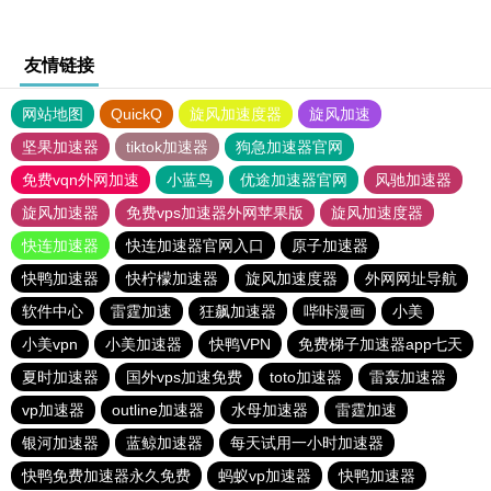
友情链接
网站地图
QuickQ
旋风加速度器
旋风加速
坚果加速器
tiktok加速器
狗急加速器官网
免费vqn外网加速
小蓝鸟
优途加速器官网
风驰加速器
旋风加速器
免费vps加速器外网苹果版
旋风加速度器
快连加速器
快连加速器官网入口
原子加速器
快鸭加速器
快柠檬加速器
旋风加速度器
外网网址导航
软件中心
雷霆加速
狂飙加速器
哔咔漫画
小美
小美vpn
小美加速器
快鸭VPN
免费梯子加速器app七天
夏时加速器
国外vps加速免费
toto加速器
雷轰加速器
vp加速器
outline加速器
水母加速器
雷霆加速
银河加速器
蓝鲸加速器
每天试用一小时加速器
快鸭免费加速器永久免费
蚂蚁vp加速器
快鸭加速器