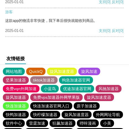
2025-01-01
支持
[0]
反对
[0]
游客
这款app的物流非常快捷，我下单后很快就能收到商品。
2025-01-01
支持
[0]
反对
[0]
友情链接
网站地图
QuickQ
旋风加速度器
旋风加速
坚果加速器
tiktok加速器
狗急加速器官网
免费vqn外网加速
小蓝鸟
优途加速器官网
风驰加速器
旋风加速器
免费vps加速器外网苹果版
旋风加速度器
快连加速器
快连加速器官网入口
原子加速器
快鸭加速器
快柠檬加速器
旋风加速度器
外网网址导航
软件中心
雷霆加速
狂飙加速器
哔咔漫画
小美