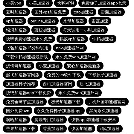
小美vpn
小美加速器
快鸭VPN
免费梯子加速器app七天
夏时加速器
国外vps加速免费
toto加速器
雷轰加速器
vp加速器
outline加速器
水母加速器
雷霆加速
银河加速器
蓝鲸加速器
每天试用一小时加速器
快鸭免费加速器永久免费
蚂蚁vp加速器
快鸭加速器
飞驰加速器15分钟试用
npv加速器外网
下载快鸭加速器最新版
永久免费vqn加速外网
烧饼哥加速器
小麦加速器
安心加速器最新版
起飞加速器官网版
免费的vp软件下载
下载原子加速器
加速器梯子推荐
西柚加速器官网
起飞加速器
快鸭加速器app下载免费
永久免费vqn加速外网
免费全球节点加速器
极光加速器下载
手机外国加速器官网
国外免费svn
永久免费梯子加速器app
黑洞永久加速器
啊哈加速器
爬墙专用加速器
快鸭app加速器下载安卓
芒果加速器下载
香蕉加速器
快客加速器
xf风加速器