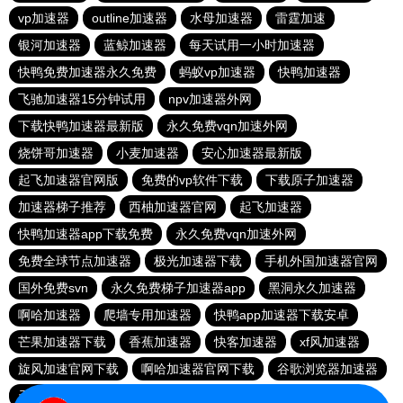
vp加速器
outline加速器
水母加速器
雷霆加速
银河加速器
蓝鲸加速器
每天试用一小时加速器
快鸭免费加速器永久免费
蚂蚁vp加速器
快鸭加速器
飞驰加速器15分钟试用
npv加速器外网
下载快鸭加速器最新版
永久免费vqn加速外网
烧饼哥加速器
小麦加速器
安心加速器最新版
起飞加速器官网版
免费的vp软件下载
下载原子加速器
加速器梯子推荐
西柚加速器官网
起飞加速器
快鸭加速器app下载免费
永久免费vqn加速外网
免费全球节点加速器
极光加速器下载
手机外国加速器官网
国外免费svn
永久免费梯子加速器app
黑洞永久加速器
啊哈加速器
爬墙专用加速器
快鸭app加速器下载安卓
芒果加速器下载
香蕉加速器
快客加速器
xf风加速器
旋风加速官网下载
啊哈加速器官网下载
谷歌浏览器加速器
天行vapn
全球加速器下载