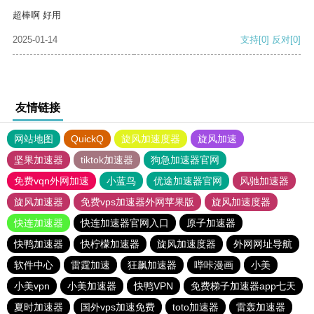
超棒啊 好用
2025-01-14
支持
[0]
反对
[0]
友情链接
网站地图
QuickQ
旋风加速度器
旋风加速
坚果加速器
tiktok加速器
狗急加速器官网
免费vqn外网加速
小蓝鸟
优途加速器官网
风驰加速器
旋风加速器
免费vps加速器外网苹果版
旋风加速度器
快连加速器
快连加速器官网入口
原子加速器
快鸭加速器
快柠檬加速器
旋风加速度器
外网网址导航
软件中心
雷霆加速
狂飙加速器
哔咔漫画
小美
小美vpn
小美加速器
快鸭VPN
免费梯子加速器app七天
夏时加速器
国外vps加速免费
toto加速器
雷轰加速器